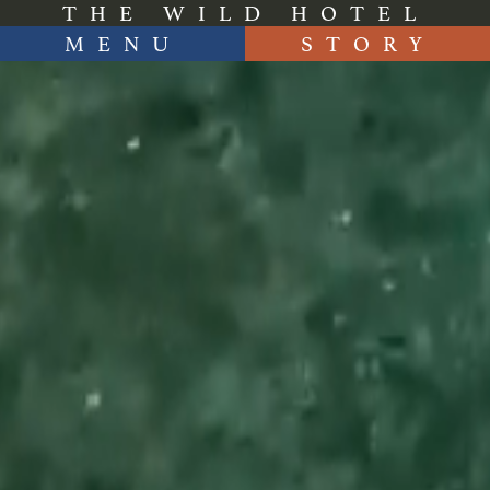
Video
Video
THE WILD HOTEL
Player
Player
MENU
STORY