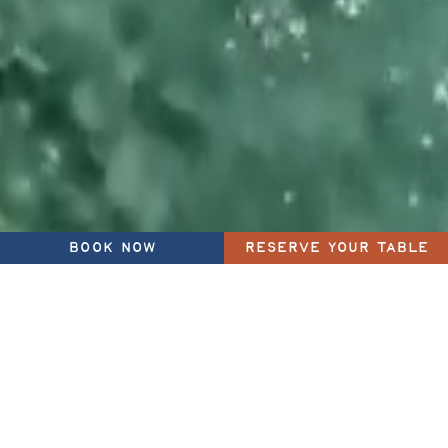
BOOK NOW
RESERVE YOUR TABLE
You’ll struggle to tear yourself away from the
cliff-hugging, sky-blue infinity pool, which
acts as the property’s centrepiece.