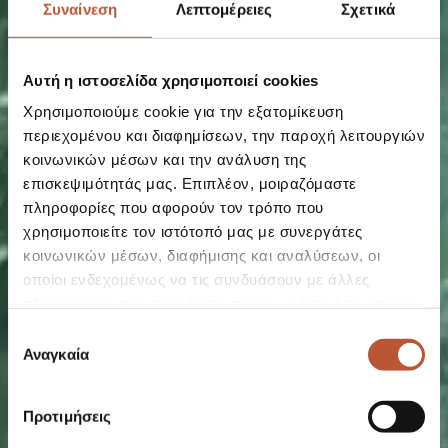
Συναίνεση
Λεπτομέρειες
Σχετικά
Αυτή η ιστοσελίδα χρησιμοποιεί cookies
Χρησιμοποιούμε cookie για την εξατομίκευση
περιεχομένου και διαφημίσεων, την παροχή λειτουργιών
κοινωνικών μέσων και την ανάλυση της
επισκεψιμότητάς μας. Επιπλέον, μοιραζόμαστε
πληροφορίες που αφορούν τον τρόπο που
SWIM
χρησιμοποιείτε τον ιστότοπό μας με συνεργάτες
A TRUE CYCLADIC
κοινωνικών μέσων, διαφήμισης και αναλύσεων, οι
EXPERIENCE
οποίοι ενδεχομένως να τις συνδυάσουν με άλλες
πληροφορίες που τους έχετε παραχωρήσει ή τις οποίες
έχουν συλλέξει σε σχέση με την από μέρους σας χρήση
Επιλογή
των υπηρεσιών τους.
Αναγκαία
συγκατάθεσης
Προτιμήσεις