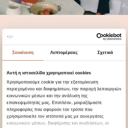
WILD AT HEART: ALEX
Συναίνεση
Λεπτομέρειες
Σχετικά
& PHILIP VARVERIS,
THE CREATIVE FORCES
BEHIND THE WILD
Αυτή η ιστοσελίδα χρησιμοποιεί cookies
Χρησιμοποιούμε cookie για την εξατομίκευση
περιεχομένου και διαφημίσεων, την παροχή λειτουργιών
“We wanted to preserve the emotions the
κοινωνικών μέσων και την ανάλυση της
island exhales—to encapsulate the essence of
επισκεψιμότητάς μας. Επιπλέον, μοιραζόμαστε
our Mykonos in a place that is wild at heart,
πληροφορίες που αφορούν τον τρόπο που
mesmerizing, unspoiled, and effortlessly
nonchalant, yet at the same time rich in
χρησιμοποιείτε τον ιστότοπό μας με συνεργάτες
culture, excitement, and cosmopolitan flair. It
κοινωνικών μέσων, διαφήμισης και αναλύσεων, οι
is the energy of this tiny Cycladic island that