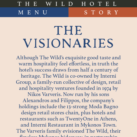
THE WILD HOTEL
MENU
STORY
THE STORY
THE
sThe Wild is an expression of the
VISIONARIES
philosophy and eclectic taste of the
Varveris family, true lovers of
Although The Wild’s exquisite good taste and
Mykonos island.
warm hospitality feel effortless, in truth the
hotel’s success draws from half a century of
heritage. The Wild is co-owned by Interni
Group, a family-run collective of design, retail
and hospitality ventures founded in 1974 by
Nikos Varveris. Now run by his sons
Alexandros and Filippos, the company’s
holdings include the 13-strong Moda Bagno
design retail stores chain, plus hotels and
restaurants such as TwentyOne in Athens,
and Interni Restaurant in Mykonos Town.
The Varveris family evisioned The Wild, their
flawless Mykonos hideaway, in partnership