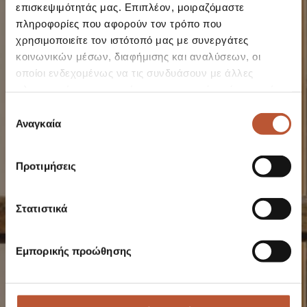
επισκεψιμότητάς μας. Επιπλέον, μοιραζόμαστε
πληροφορίες που αφορούν τον τρόπο που
χρησιμοποιείτε τον ιστότοπό μας με συνεργάτες
SECLUDED SIDE
κοινωνικών μέσων, διαφήμισης και αναλύσεων, οι
οποίοι ενδεχομένως να τις συνδυάσουν με άλλες
SEA VIEW
πληροφορίες που τους έχετε παραχωρήσει ή τις οποίες
έχουν συλλέξει σε σχέση με την από μέρους σας χρήση
Επιλογή
των υπηρεσιών τους.
Αναγκαία
συγκατάθεσης
Προτιμήσεις
Στατιστικά
Εμπορικής προώθησης