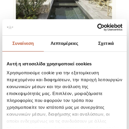
Συναίνεση
Λεπτομέρειες
Σχετικά
Αυτή η ιστοσελίδα χρησιμοποιεί cookies
Χρησιμοποιούμε cookie για την εξατομίκευση
Search
περιεχομένου και διαφημίσεων, την παροχή λειτουργιών
κοινωνικών μέσων και την ανάλυση της
Recent Posts
επισκεψιμότητάς μας. Επιπλέον, μοιραζόμαστε
πληροφορίες που αφορούν τον τρόπο που
Hello world!
χρησιμοποιείτε τον ιστότοπό μας με συνεργάτες
κοινωνικών μέσων, διαφήμισης και αναλύσεων, οι
Recent Comments
οποίοι ενδεχομένως να τις συνδυάσουν με άλλες
πληροφορίες που τους έχετε παραχωρήσει ή τις οποίες