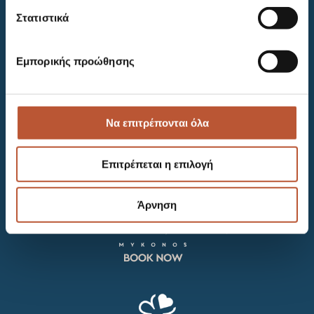
KALAFATIS, LOULOS – AG. ANNA
Στατιστικά
MYKONOS, GREECE
+302289072500-600-900
INFO@THEWILDHOTEL.COM
Εμπορικής προώθησης
RESERVATIONS@THEWILDHOTEL.COM
career opportunities
Να επιτρέπονται όλα
NEWSLETTER
Επιτρέπεται η επιλογή
FOLLOW US AT
FACEBOOK
|
INSTAGRAM
|
TIKTOK
Άρνηση