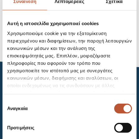
Συναίνεση
Λεπτομέρειες
Σχετικά
Recent Posts
Hello world!
Αυτή η ιστοσελίδα χρησιμοποιεί cookies
Χρησιμοποιούμε cookie για την εξατομίκευση
Recent Comments
περιεχομένου και διαφημίσεων, την παροχή λειτουργιών
κοινωνικών μέσων και την ανάλυση της
A WordPress Commenter
on
Hello world!
επισκεψιμότητάς μας. Επιπλέον, μοιραζόμαστε
πληροφορίες που αφορούν τον τρόπο που
χρησιμοποιείτε τον ιστότοπό μας με συνεργάτες
κοινωνικών μέσων, διαφήμισης και αναλύσεων, οι
οποίοι ενδεχομένως να τις συνδυάσουν με άλλες
πληροφορίες που τους έχετε παραχωρήσει ή τις οποίες
έχουν συλλέξει σε σχέση με την από μέρους σας χρήση
Επιλογή
των υπηρεσιών τους.
Αναγκαία
συγκατάθεσης
Προτιμήσεις