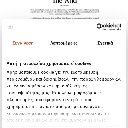
Συναίνεση
Λεπτομέρειες
Σχετικά
Αυτή η ιστοσελίδα χρησιμοποιεί cookies
Χρησιμοποιούμε cookie για την εξατομίκευση
Search
περιεχομένου και διαφημίσεων, την παροχή λειτουργιών
κοινωνικών μέσων και την ανάλυση της
Recent Posts
επισκεψιμότητάς μας. Επιπλέον, μοιραζόμαστε
πληροφορίες που αφορούν τον τρόπο που
Hello world!
χρησιμοποιείτε τον ιστότοπό μας με συνεργάτες
κοινωνικών μέσων, διαφήμισης και αναλύσεων, οι
Recent Comments
οποίοι ενδεχομένως να τις συνδυάσουν με άλλες
πληροφορίες που τους έχετε παραχωρήσει ή τις οποίες