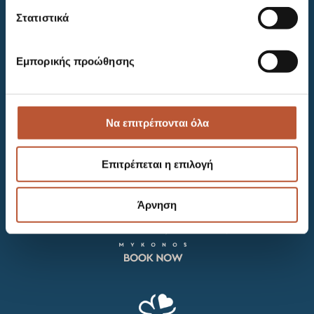
KALAFATIS, LOULOS – AG. ANNA
Στατιστικά
MYKONOS, GREECE
+302289072500-600-900
INFO@THEWILDHOTEL.COM
Εμπορικής προώθησης
RESERVATIONS@THEWILDHOTEL.COM
career opportunities
Να επιτρέπονται όλα
NEWSLETTER
Επιτρέπεται η επιλογή
FOLLOW US AT
FACEBOOK
|
INSTAGRAM
|
TIKTOK
Άρνηση