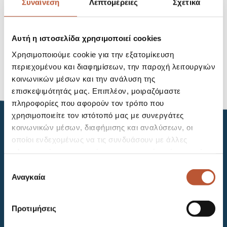
Συναίνεση
Λεπτομέρειες
Σχετικά
Recent Posts
Hello world!
Αυτή η ιστοσελίδα χρησιμοποιεί cookies
Χρησιμοποιούμε cookie για την εξατομίκευση
Recent Comments
περιεχομένου και διαφημίσεων, την παροχή λειτουργιών
κοινωνικών μέσων και την ανάλυση της
A WordPress Commenter
on
Hello world!
επισκεψιμότητάς μας. Επιπλέον, μοιραζόμαστε
πληροφορίες που αφορούν τον τρόπο που
χρησιμοποιείτε τον ιστότοπό μας με συνεργάτες
κοινωνικών μέσων, διαφήμισης και αναλύσεων, οι
οποίοι ενδεχομένως να τις συνδυάσουν με άλλες
πληροφορίες που τους έχετε παραχωρήσει ή τις οποίες
έχουν συλλέξει σε σχέση με την από μέρους σας χρήση
Επιλογή
των υπηρεσιών τους.
Αναγκαία
συγκατάθεσης
Προτιμήσεις