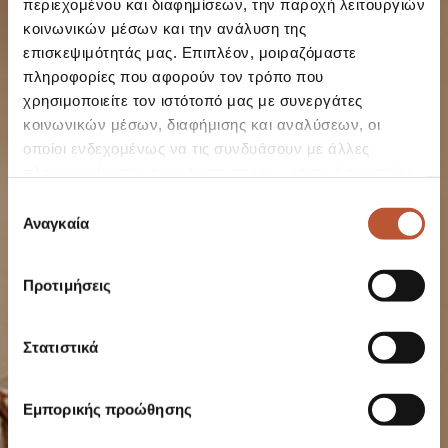
περιεχομένου και διαφημίσεων, την παροχή λειτουργιών
κοινωνικών μέσων και την ανάλυση της
επισκεψιμότητάς μας. Επιπλέον, μοιραζόμαστε
DELUXE
πληροφορίες που αφορούν τον τρόπο που
χρησιμοποιείτε τον ιστότοπό μας με συνεργάτες
DOUBLE ROOM
κοινωνικών μέσων, διαφήμισης και αναλύσεων, οι
οποίοι ενδεχομένως να τις συνδυάσουν με άλλες
WITH SEA
πληροφορίες που τους έχετε παραχωρήσει ή τις οποίες
έχουν συλλέξει σε σχέση με την από μέρους σας χρήση
Επιλογή
VIEW
των υπηρεσιών τους.
Αναγκαία
συγκατάθεσης
Προτιμήσεις
Στατιστικά
Εμπορικής προώθησης